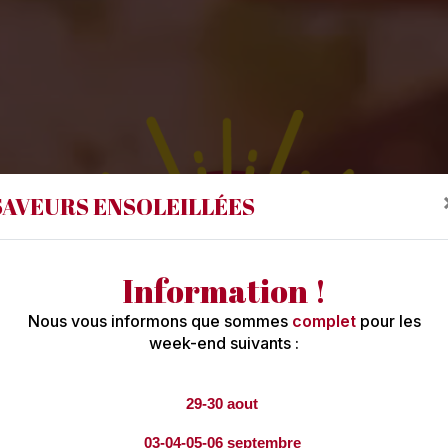
SAVEURS ENSOLEILLÉES
Information !
Nous vous informons que sommes
complet
pour les
week-end suivants :
29-30 aout
veurs Ensoleill
03-04-05-06 septembre