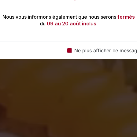
aiteur à domicile dans le Maine
Nous vous informons également que nous serons
fermés
du
09 au 20 août inclus
.
06 76 11 02 25
Contactez-nous
Ne plus afficher ce messa