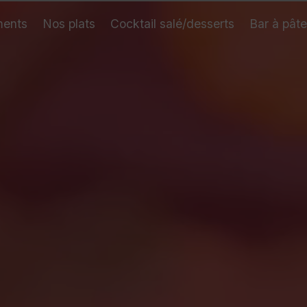
ents
Nos plats
Cocktail salé/desserts
Bar à pât