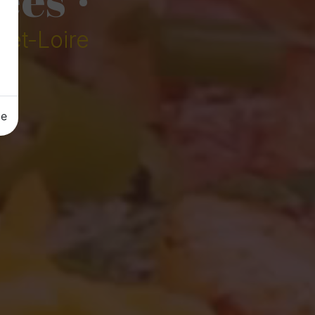
-et-Loire
ge