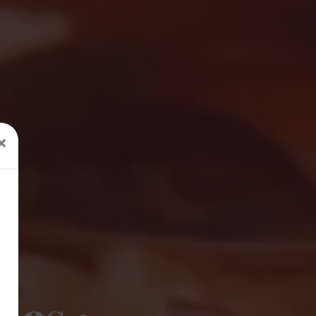
×
ées ·