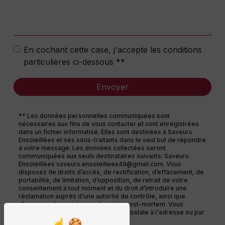
En cochant cette case, j'accepte les conditions
particulières ci-dessous **
Envoyer
** Les données personnelles communiquées sont
nécessaires aux fins de vous contacter et sont enregistrées
dans un fichier informatisé. Elles sont destinées à Saveurs
Ensoleillées et ses sous-traitants dans le seul but de répondre
à votre message. Les données collectées seront
communiquées aux seuls destinataires suivants: Saveurs
Ensoleillées saveurs.ensoleillees49@gmail.com. Vous
disposez de droits d’accès, de rectification, d’effacement, de
portabilité, de limitation, d’opposition, de retrait de votre
consentement à tout moment et du droit d’introduire une
réclamation auprès d’une autorité de contrôle, ainsi que
d’organiser le sort de vos données post-mortem. Vous
pouvez exercer ces droits par voie postale à l'adresse ou par
courrier électronique à l'adresse