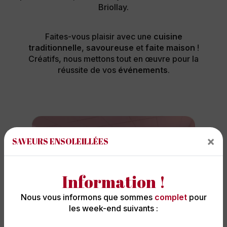
Briollay.
Faites-vous plaisir avec une
cuisine
traditionnelle
,
savoureuse
et
faite maison
!
Créatifs, nous mettons tout en œuvre pour la
réussite de vos
événements
.
×
SAVEURS ENSOLEILLÉES
Information !
Nous vous informons que sommes
complet
pour
les week-end suivants :