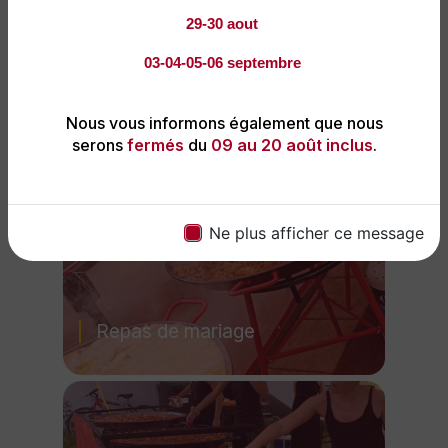
29-30 aout
Repas d'anniversaire
03-04-05-06 septembre
Nous vous informons également que nous
serons
fermés
du
09 au 20 août inclus
.
Ne plus afficher ce message
Repas de mariage