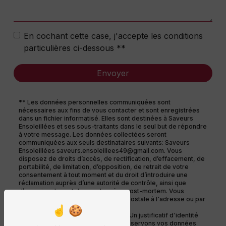
En cochant cette case, j'accepte les conditions
particulières ci-dessous **
Envoyer
** Les données personnelles communiquées sont
nécessaires aux fins de vous contacter et sont enregistrées
dans un fichier informatisé. Elles sont destinées à Saveurs
Ensoleillées et ses sous-traitants dans le seul but de répondre
à votre message. Les données collectées seront
communiquées aux seuls destinataires suivants: Saveurs
Ensoleillées saveurs.ensoleillees49@gmail.com. Vous
disposez de droits d’accès, de rectification, d’effacement, de
portabilité, de limitation, d’opposition, de retrait de votre
consentement à tout moment et du droit d’introduire une
réclamation auprès d’une autorité de contrôle, ainsi que
d’organiser le sort de vos données post-mortem. Vous
pouvez exercer ces droits par voie postale à l'adresse ou par
courrier électronique à l'adresse
saveurs.ensoleillees49@gmail.com. Un justificatif d'identité
pourra vous être demandé. Nous conservons vos données