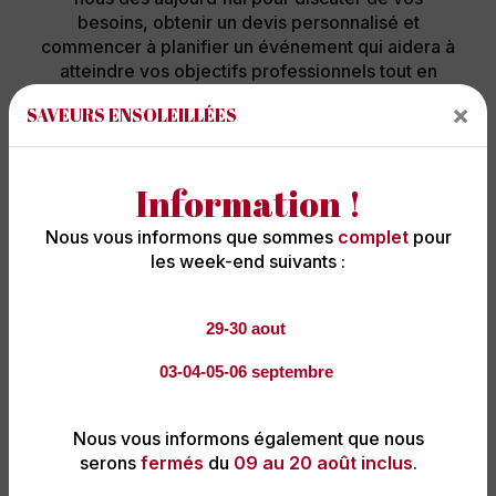
besoins, obtenir un devis personnalisé et
commencer à planifier un événement qui aidera à
atteindre vos objectifs professionnels tout en
offrant une expérience culinaire exceptionnelle.
×
SAVEURS ENSOLEILLÉES
Avec Saveurs Ensoleillées, chaque repas
entreprise d'entreprise devient une opportunité
de réussite et de célébration.
Information !
Nous vous informons que sommes
complet
pour
les week-end suivants :
En savoir plus
Contactez-nous
29-30 aout
03-04-05-06 septembre
Nous vous informons également que nous
serons
fermés
du
09 au 20 août inclus
.