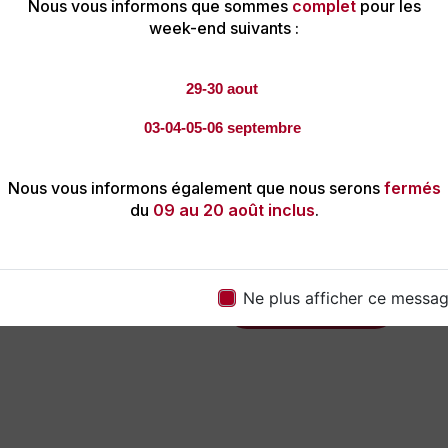
Nous vous informons que sommes
complet
pour les
maximale pour répondre à vo
week-end suivants :
notre service en fonction de 
culinaires et de l'ambiance q
29-30 aout
Contactez-Nous :
Si vous che
de convivialité à votre évén
03-04-05-06 septembre
plus loin que Saveurs Ensolei
discuter de vos besoins, obt
planifier un événement qui la
Nous vous informons également que nous serons
fermés
Avec Saveurs Ensoleillées, c
du
09 au 20 août inclus
.
chaleureuse et conviviale.
Ne plus afficher ce messa
En savoir plus