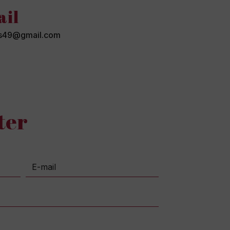
ail
ees49@gmail.com
ter