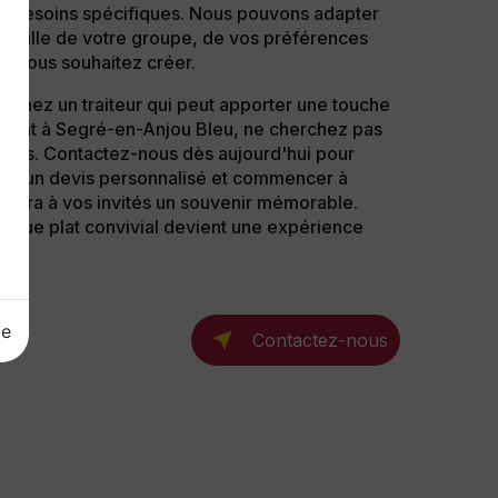
s besoins spécifiques. Nous pouvons adapter
la taille de votre groupe, de vos préférences
ue vous souhaitez créer.
rchez un traiteur qui peut apporter une touche
ement à Segré-en-Anjou Bleu, ne cherchez pas
llées. Contactez-nous dès aujourd'hui pour
enir un devis personnalisé et commencer à
issera à vos invités un souvenir mémorable.
haque plat convivial devient une expérience
ge
Contactez-nous