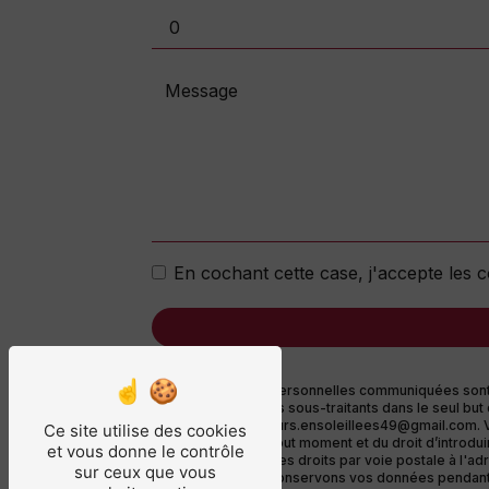
En cochant cette case, j'accepte les c
** Les données personnelles communiquées sont né
Ensoleillées et ses sous-traitants dans le seul 
Ensoleillées saveurs.ensoleillees49@gmail.com. Vou
Ce site utilise des cookies
consentement à tout moment et du droit d’introdui
et vous donne le contrôle
pouvez exercer ces droits par voie postale à l'adr
sur ceux que vous
demandé. Nous conservons vos données pendant la 