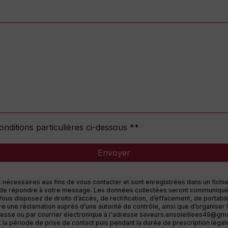
onditions particulières ci-dessous **
Envoyer
cessaires aux fins de vous contacter et sont enregistrées dans un fichier
but de répondre à votre message. Les données collectées seront communiqué
s disposez de droits d’accès, de rectification, d’effacement, de portabilité
re une réclamation auprès d’une autorité de contrôle, ainsi que d’organise
esse ou par courrier électronique à l'adresse saveurs.ensoleillees49@gmail.
période de prise de contact puis pendant la durée de prescription légale