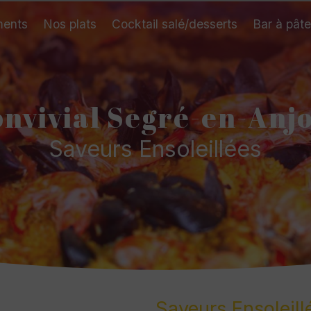
ents
Nos plats
Cocktail salé/desserts
Bar à pât
onvivial Segré-en-Anj
Saveurs Ensoleillées
Saveurs Ensoleill