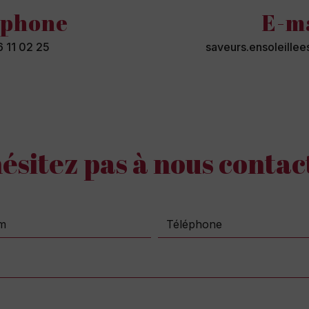
éphone
E-m
 11 02 25
saveurs.ensoleill
hésitez pas à nous contac