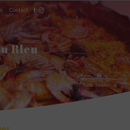
es
Contact
ou Bleu
ées