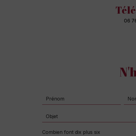
Tél
06 76
N'
Combien font dix plus six