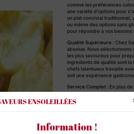
comme les préférences culinai
une variété d'options pour s'
un plat convivial traditionnel,
ou même des options sans gl
pour répondre à vos besoins 
Qualité Supérieure :
Chez Save
absolue. Nous sélectionnons s
les plus savoureux pour prépa
ingrédients de qualité sont l
chefs talentueux travaille a
soit une expérience gastrono
Service Complet :
En plus de 
un service complet pour rend
SAVEURS ENSOLEILLÉES
occupons de la logistique, de 
vous permettant ainsi de vous 
convivial en compagnie de vos
Information !
Personnalisation Maximale :
événement est unique. C'est 