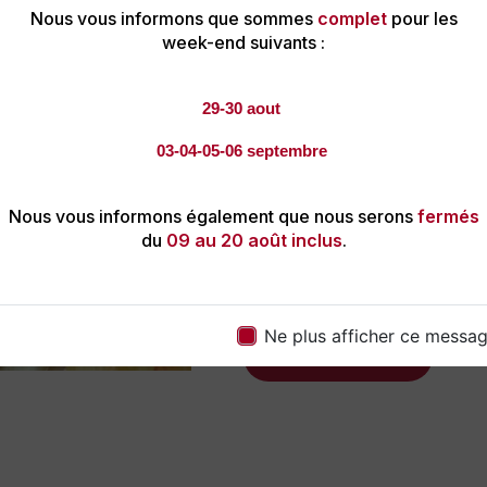
de la tartiflette en train de cu
Nous vous informons que sommes
complet
pour les
réconfortant sont autant d'él
week-end suivants :
feront de votre événement 
Contactez-Nous :
Si vous re
29-30 aout
exceptionnelle à Beaufort-en
Ensoleillées. Contactez-nous 
03-04-05-06 septembre
en matière de tartiflette, ob
planifier un événement qui ém
Nous vous informons également que nous serons
fermés
Ensoleillées, votre tartiflett
du
09 au 20 août inclus
.
inoubliable. Faites de votre
avec nous !
Ne plus afficher ce messa
En savoir plus