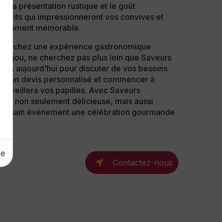
ire, la présentation rustique et le goût
éments qui impressionneront vos convives et
un moment mémorable.
cherchez une expérience gastronomique
-Anjou, ne cherchez pas plus loin que Saveurs
dès aujourd'hui pour discuter de vos besoins
tenir un devis personnalisé et commencer à
erveillera vos papilles. Avec Saveurs
e sera non seulement délicieuse, mais aussi
 prochain événement une célébration gourmande
ge
Contactez-nous