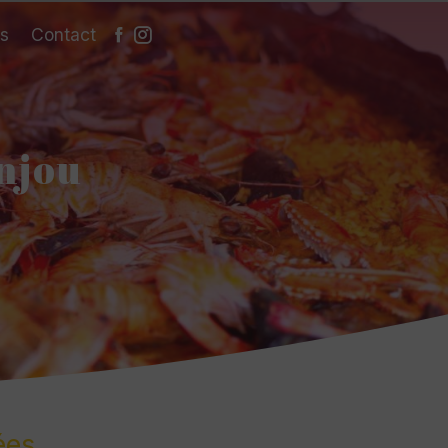
es
Contact
njou
ées