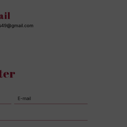
ail
ees49@gmail.com
ter