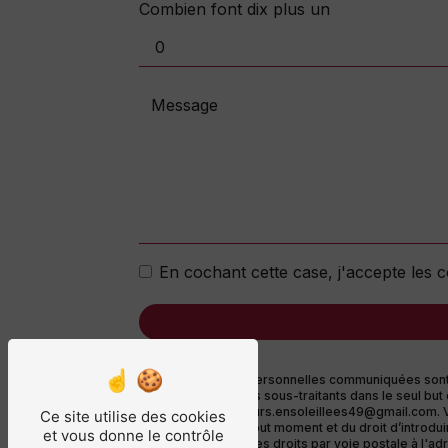
Combien font dix plus un
En cochant cette case, j'accepte les c
** Les données personnelles communiquées sont né
Ensoleillées et ses sous-traitants dans le seul 
Ensoleillées saveurs.ensoleillees49@gmail.com. Vou
Ce site utilise des cookies
consentement à tout moment et du droit d’introdui
et vous donne le contrôle
pouvez exercer ces droits par voie postale à l'adr