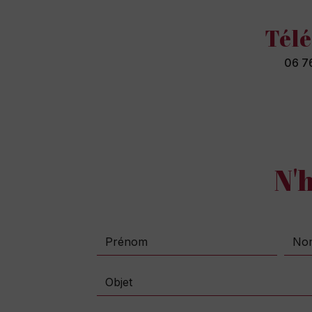
Tél
06 76
N'