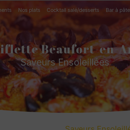
ents
Nos plats
Cocktail salé/desserts
Bar à pât
tiflette Beaufort-en-A
Saveurs Ensoleillées
Saveurs Ensoleill