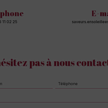
éphone
E-m
 11 02 25
saveurs.ensoleill
hésitez pas à nous contac