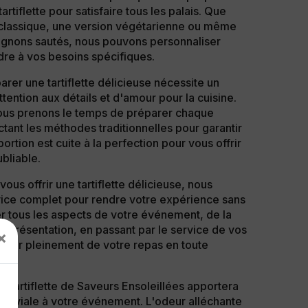
artiflette pour satisfaire tous les palais. Que
e classique, une version végétarienne ou même
ignons sautés, nous pouvons personnaliser
dre à vos besoins spécifiques.
rer une tartiflette délicieuse nécessite un
ntion aux détails et d'amour pour la cuisine.
ous prenons le temps de préparer chaque
ectant les méthodes traditionnelles pour garantir
rtion est cuite à la perfection pour vous offrir
bliable.
vous offrir une tartiflette délicieuse, nous
ice complet pour rendre votre expérience sans
r tous les aspects de votre événement, de la
 la présentation, en passant par le service de vos
×
ofiter pleinement de votre repas en toute
 tartiflette de Saveurs Ensoleillées apportera
nviviale à votre événement. L'odeur alléchante