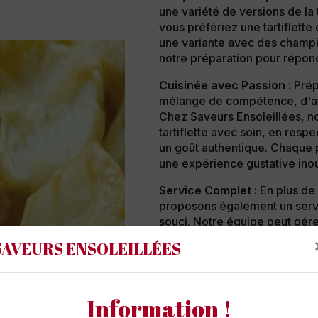
une variété de versions de la t
vous préfériez une tartiflett
une variante avec des champ
notre préparation pour répon
Cuisinée avec Passion :
Prépa
mélange de compétence, d'atte
Chez Saveurs Ensoleillées, n
tartiflette avec soin, en resp
un goût authentique. Chaque po
une expérience gustative inou
Service Complet :
En plus de 
proposons également un serv
souci. Notre équipe peut gére
préparation de la tartiflette à
SAVEURS ENSOLEILLÉES
invités. Vous pourrez ainsi pr
tranquillité.
Événements Chaleureux :
Une
Information !
une touche chaleureuse et co