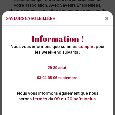
votre association. Avec Saveurs Ensoleillées,
chaque repas association devient une occasion de
célébrer ensemble et de créer des souvenirs
×
SAVEURS ENSOLEILLÉES
durables.
Information !
En savoir plus
Contactez-nous
Nous vous informons que sommes
complet
pour
les week-end suivants :
29-30 aout
03-04-05-06 septembre
Nous vous informons également que nous
serons
fermés
du
09 au 20 août inclus
.