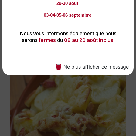
Faites de votre prochain événement un succès
29-30 aout
gastronomique avec nous !
03-04-05-06 septembre
Nous vous informons également que nous
En savoir plus
Contactez-nous
serons
fermés
du
09 au 20 août inclus
.
Ne plus afficher ce message