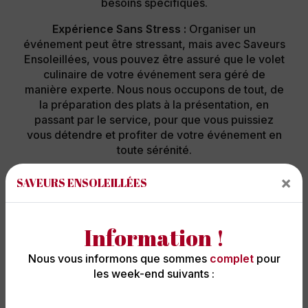
besoins spécifiques.
Expérience Sans Stress :
Organiser un
événement peut être stressant, mais avec Saveurs
Ensoleillées, vous pouvez être assuré que le volet
culinaire de votre événement sera géré de
manière experte. Nous nous occupons de tout, de
la préparation des plats à la présentation, en
passant par le service, pour que vous puissiez
vous détendre et profiter de votre événement en
toute sérénité.
Contactez-Nous :
Si vous cherchez le traiteur
×
SAVEURS ENSOLEILLÉES
évènement de choix à Doué-la-Fontaine, ne
cherchez pas plus loin que Saveurs Ensoleillées.
Contactez-nous dès aujourd'hui pour discuter de
Information !
vos besoins en matière de traiteur événementiel,
obtenir un devis personnalisé et commencer à
Nous vous informons que sommes
complet
pour
planifier une expérience culinaire exceptionnelle.
les week-end suivants :
Avec Saveurs Ensoleillées, votre événement sera
non seulement délicieux, mais aussi mémorable.