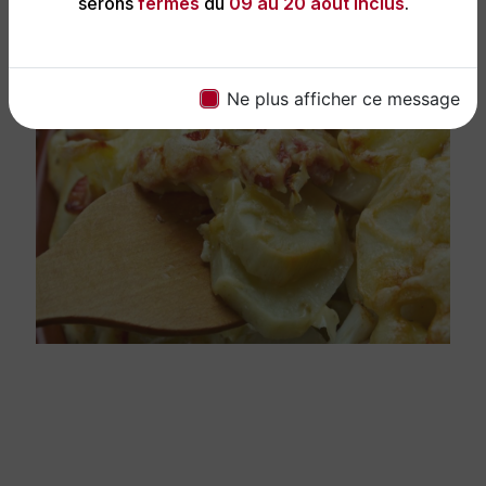
serons
fermés
du
09 au 20 août inclus
.
Ne plus afficher ce message