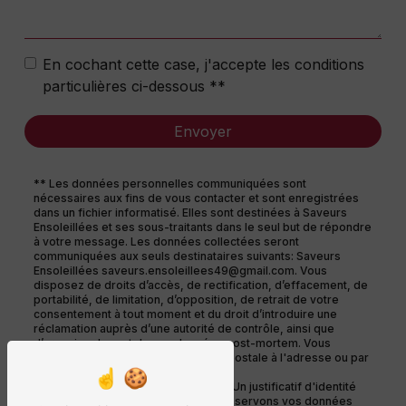
En cochant cette case, j'accepte les conditions
particulières ci-dessous **
Envoyer
** Les données personnelles communiquées sont
nécessaires aux fins de vous contacter et sont enregistrées
dans un fichier informatisé. Elles sont destinées à Saveurs
Ensoleillées et ses sous-traitants dans le seul but de répondre
à votre message. Les données collectées seront
communiquées aux seuls destinataires suivants: Saveurs
Ensoleillées saveurs.ensoleillees49@gmail.com. Vous
disposez de droits d’accès, de rectification, d’effacement, de
portabilité, de limitation, d’opposition, de retrait de votre
consentement à tout moment et du droit d’introduire une
réclamation auprès d’une autorité de contrôle, ainsi que
d’organiser le sort de vos données post-mortem. Vous
pouvez exercer ces droits par voie postale à l'adresse ou par
courrier électronique à l'adresse
saveurs.ensoleillees49@gmail.com. Un justificatif d'identité
pourra vous être demandé. Nous conservons vos données