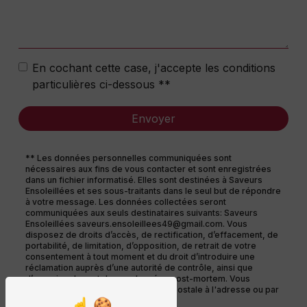
En cochant cette case, j'accepte les conditions
particulières ci-dessous **
Envoyer
** Les données personnelles communiquées sont
nécessaires aux fins de vous contacter et sont enregistrées
dans un fichier informatisé. Elles sont destinées à Saveurs
Ensoleillées et ses sous-traitants dans le seul but de répondre
à votre message. Les données collectées seront
communiquées aux seuls destinataires suivants: Saveurs
Ensoleillées saveurs.ensoleillees49@gmail.com. Vous
disposez de droits d’accès, de rectification, d’effacement, de
portabilité, de limitation, d’opposition, de retrait de votre
consentement à tout moment et du droit d’introduire une
réclamation auprès d’une autorité de contrôle, ainsi que
d’organiser le sort de vos données post-mortem. Vous
pouvez exercer ces droits par voie postale à l'adresse ou par
courrier électronique à l'adresse