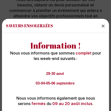
besoins, obtenir un devis personnalisé et
commencer à planifier un événement qui aidera à
atteindre vos objectifs professionnels tout en
offrant une expérience culinaire exceptionnelle.
×
SAVEURS ENSOLEILLÉES
Avec Saveurs Ensoleillées, chaque repas
entreprise d'entreprise devient une opportunité
de réussite et de célébration.
Information !
Nous vous informons que sommes
complet
pour
les week-end suivants :
En savoir plus
Contactez-nous
29-30 aout
03-04-05-06 septembre
Nous vous informons également que nous
serons
fermés
du
09 au 20 août inclus
.